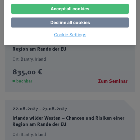
Accept all cookies
Weitere Termine
Decline all cookies
09.05.2027 - 14.05.2027
Cookie Settings
Irlands wilder Westen – Chancen und Risiken einer
Region am Rande der EU
Ort: Bantry, Irland
835,00 €
Zum Seminar
buchbar
22.08.2027 - 27.08.2027
Irlands wilder Westen – Chancen und Risiken einer
Region am Rande der EU
Ort: Bantry, Irland