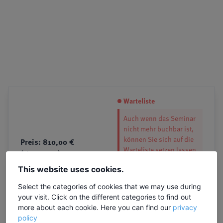
Warteliste
Auch wenn das Seminar
nicht mehr buchbar ist,
können Sie sich auf die
Preis: 810,00 €
Warteliste setzen lassen.
(Firma: 0 €)
So können Sie ggf.
inkl. Ü/F | EZ-Zuschlag: 250,- €
This website uses cookies.
nachrücken, wenn es zu
insgesamt
Abmeldungen kommt.
Select the categories of cookies that we may use during
your visit. Click on the different categories to find out
Zur Warteliste
more about each cookie. Here you can find our
privacy
policy