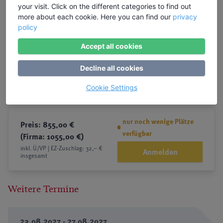
your visit. Click on the different categories to find out
more about each cookie. Here you can find our
privacy
policy
Accept all cookies
Decline all cookies
Cookie Settings
nur noch wenige Plätze
Preis: 855,00 €
verfügbar
(Firma: 1055,00 €)
inkl. Ü/VP | EZ-Zuschlag: 32,– €
Anmelden
insgesamt
Weitere Termine
23.08.2027 - 27.08.2027