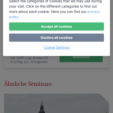
Select the categories of cookies that we may use during
your visit. Click on the different categories to find out
more about each cookie. Here you can find our
privacy
policy
Accept all cookies
Decline all cookies
Preis: 1150,00 €
buchbar
Cookie Settings
(Firma: 0 €)
Anmelden
inkl. Ü/HP | zzgl. Anreise | EZ-
Zuschlag: 150,- € insgesamt
Ähnliche Seminare