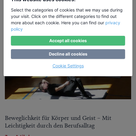
Yoga und Meditation – Wege zu innerer Balance
Select the categories of cookies that we may use during
und Gelassenheit
your visit. Click on the different categories to find out
more about each cookie. Here you can find our
privacy
Zum Artikel
policy
Accept all cookies
Decline all cookies
Cookie Settings
Beweglichkeit für Körper und Geist – Mit
Leichtigkeit durch den Berufsalltag