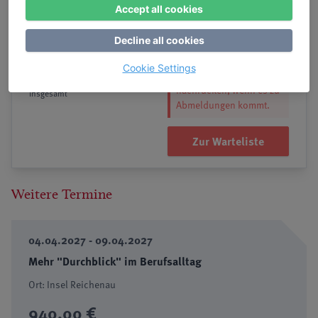
Accept all cookies
Auch wenn das Seminar
nicht mehr buchbar ist,
Decline all cookies
können Sie sich auf die
Preis: 915,00 €
Warteliste setzen lassen.
(Firma: 1115,00 €)
Cookie Settings
So können Sie ggf.
inkl. Ü/VP | EZ-Zuschlag: 80,- €
nachrücken, wenn es zu
insgesamt
Abmeldungen kommt.
Zur Warteliste
Weitere Termine
04.04.2027 - 09.04.2027
Mehr "Durchblick" im Berufsalltag
Ort: Insel Reichenau
940,00 €