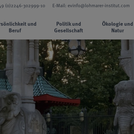
+49 (0)2246-302999-10
E-Mail: evinfo@lohmarer-institut.com
rsönlichkeit und
Politik und
Ökologie und
Beruf
Gesellschaft
Natur