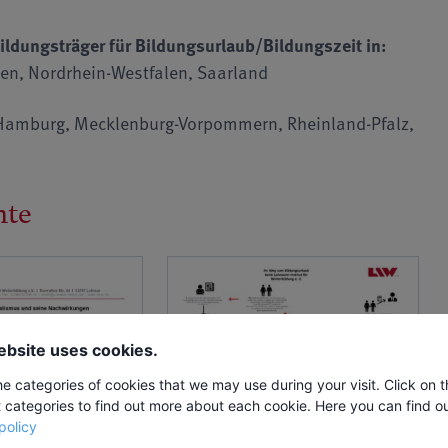
ildungsträger für Bildungsurlaub/Bildungszeit in:
en, Nordrhein-Westfalen, Saarland
amburg, Mecklenburg-Vorpommern, Rheinland-Pfalz,
nte
ebsite uses cookies.
he categories of cookies that we may use during your visit. Click on 
t categories to find out more about each cookie. Here you can find o
df
Schritte zum Bildungsurlaub
policy