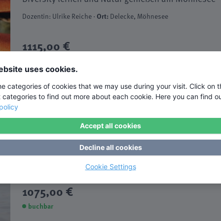
Dozentin: Ulrike Reiche ·
Ort:
Delecke, Möhnesee
1115,00 €
buchbar
ebsite uses cookies.
he categories of cookies that we may use during your visit. Click on 
ub
t categories to find out more about each cookie. Here you can find o
16.11.2026 - 20.11.2026
policy
Stimme im Beruf – Lichtenberger® Me
Accept all cookies
Kommunikation in Beruf und Gesellschaft
Decline all cookies
Dozent: Jan Fischer ·
Ort:
Delecke, Möhnesee
Cookie Settings
1075,00 €
buchbar