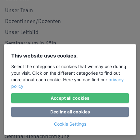
Unser Team
Dozentinnen/Dozenten
Unser Leitbild
Seminarraum in Köln
LIW in den Medien
This website uses cookies.
Jobs und Karriere
Select the categories of cookies that we may use during
your visit. Click on the different categories to find out
Referenzen / Kooperationen
more about each cookie. Here you can find our
privacy
policy
Service
Accept all cookies
Kontakt, Lob und Kritik
Decline all cookies
Stimmen von Teilnehmenden
Anmeldung
Cookie Settings
Seminar-Benachrichtigung