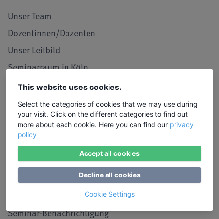
Unser Team
Dozentinnen/Dozenten
Unser Leitbild
Seminarraum in Köln
LIW in den Medien
This website uses cookies.
Jobs und Karriere
Select the categories of cookies that we may use during
your visit. Click on the different categories to find out
Referenzen / Kooperationen
more about each cookie. Here you can find our
privacy
policy
Service
Accept all cookies
Kontakt, Lob und Kritik
Decline all cookies
Stimmen von Teilnehmenden
Anmeldung
Cookie Settings
Seminar-Benachrichtigung