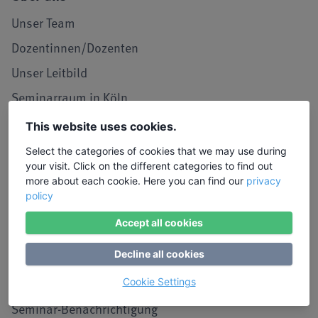
Unser Team
Dozentinnen/Dozenten
Unser Leitbild
Seminarraum in Köln
LIW in den Medien
This website uses cookies.
Jobs und Karriere
Select the categories of cookies that we may use during
your visit. Click on the different categories to find out
Referenzen / Kooperationen
more about each cookie. Here you can find our
privacy
policy
Service
Accept all cookies
Kontakt, Lob und Kritik
Decline all cookies
Stimmen von Teilnehmenden
Anmeldung
Cookie Settings
Seminar-Benachrichtigung