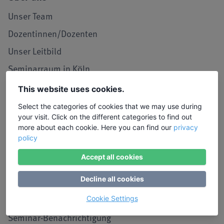
Unser Team
Dozentinnen/Dozenten
Unser Leitbild
Seminarraum in Köln
LIW in den Medien
This website uses cookies.
Jobs und Karriere
Select the categories of cookies that we may use during
your visit. Click on the different categories to find out
Referenzen / Kooperationen
more about each cookie. Here you can find our
privacy
policy
Service
Accept all cookies
Kontakt, Lob und Kritik
Decline all cookies
Stimmen von Teilnehmenden
Anmeldung
Cookie Settings
Seminar-Benachrichtigung