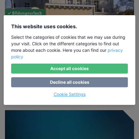
✓ Bildungsurlaub
10.08.2026 - 14.08.2026
This website uses cookies.
Achtsames Training von Körper und
Select the categories of cookies that we may use during
Nervensystem mit Yin Yoga
your visit. Click on the different categories to find out
more about each cookie. Here you can find our
privacy
für mehr Ausgeglichenheit, Entspannung und
policy
Gelassenheit im Beruf
Accept all cookies
Dozentin: Sabina Ihrig ·
Ort:
Ostsee, Parin
1065,00 €
Decline all cookies
Mehr Informationen
Warteliste
Cookie Settings