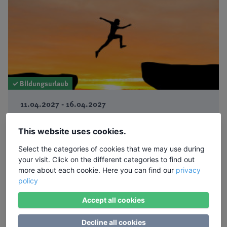
✓ Bildungsurlaub
11.04.2027 - 16.04.2027
Konflikte als Chance nutzen – konstruktiv und
nachhaltig
This website uses cookies.
Persönliche Strategien zur Konfliktlösung entwickeln
Select the categories of cookies that we may use during
und umsetzen
your visit. Click on the different categories to find out
more about each cookie. Here you can find our
privacy
Dozent: Renate Huppertz ·
Ort:
Baltrum
policy
965,00 €
Accept all cookies
Mehr Informationen
buchbar
Decline all cookies