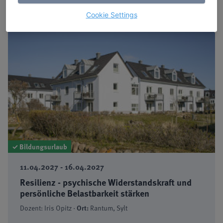
Cookie Settings
✓ Bildungsurlaub
11.04.2027 - 16.04.2027
Resilienz - psychische Widerstandskraft und
persönliche Belastbarkeit stärken
Dozent: Iris Opitz ·
Ort:
Rantum, Sylt