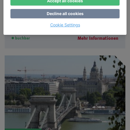
Accept all cookies
Auf Spurensuche in einer oft unterschätzten Stadt
Decline all cookies
Dozentin: Catrin George Ponciano ·
Ort:
Porto, Portugal
Cookie Settings
870,00 €
Mehr Informationen
buchbar