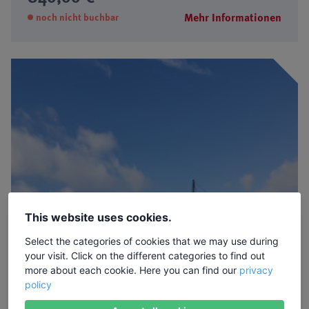
Mehr Informationen
noch nicht buchbar
This website uses cookies.
✓ Bildungsurlaub
Select the categories of cookies that we may use during
your visit. Click on the different categories to find out
07.11.2027 - 12.11.2027
more about each cookie. Here you can find our
privacy
policy
Porto – Von der Industrie- und Hafenstadt zur
modernen Metropole?