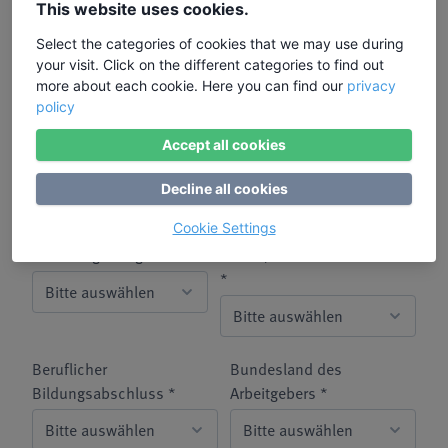
Bildungsurlaub bereits
This website uses cookies.
zugestimmt. *
Select the categories of cookies that we may use during
your visit. Click on the different categories to find out
Alter *
Status Erwerbstätigkeit *
more about each cookie. Here you can find our
privacy
policy
Accept all cookies
Betriebsgröße *
Beschäftigungssektor *
Decline all cookies
Cookie Settings
Staatsangehörigkeit *
Schul-/Hochschulabschluss
*
Beruflicher
Bundesland des
Bildungsabschluss *
Arbeitgebers *