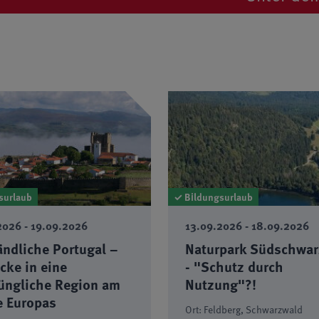
surlaub
✓ Bildungsurlaub
2026 - 18.09.2026
14.09.2026 - 18.09.2026
park Südschwarzwald
Gelassen und souver
hutz durch
Berufsalltag -
ng"?!
Stressmanagement u
Burnout-Prävention
ldberg, Schwarzwald