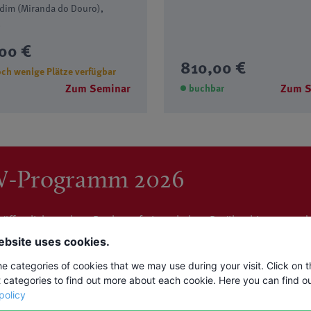
Ort: Schlangenbad-Bärstadt
00 €
1075,00 €
Zum Seminar
Zum S
ar
buchbar
W-Programm 2026
ffentlicht und zur Buchung freigeschaltet. Darüber hinaus werde
d erweitern. Es lohnt sich daher, regelmäßig auf unserer Webse
ebsite uses cookies.
testens Oktober 2026 sukzessive auf unserer Webseite veröffentl
he categories of cookies that we may use during your visit. Click on 
t categories to find out more about each cookie. Here you can find o
policy