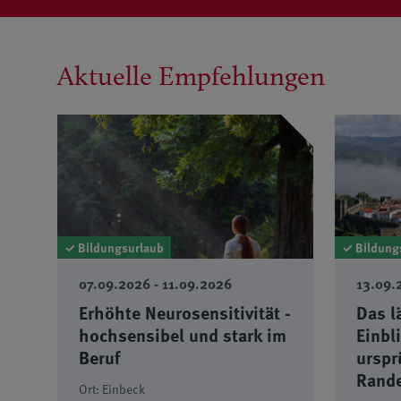
Aktuelle Empfehlungen
✓ Bildungsurlaub
✓ Bildung
13.09.2026 - 19.09.2026
13.09.
 -
Das ländliche Portugal –
Natur
im
Einblicke in eine
- "Sc
ursprüngliche Region am
Nutzu
Rande Europas
Ort: Fe