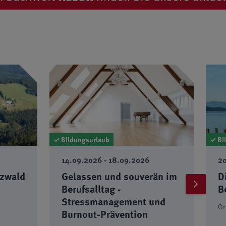
✓ Bildungsurlaub
✓ Bi
20.09.2026 - 25.09.2026
21
än im
Die Franklin-Methode® im
D
Beruf
B
nd
Ort: Bernried, Starnberger See
Or