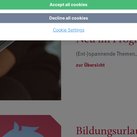
Accept all cookies
Decline all cookies
Cookie Settings
Neu im Pro
(Ent-)spannende Themen, n
zur Übersicht
Bildungsurla