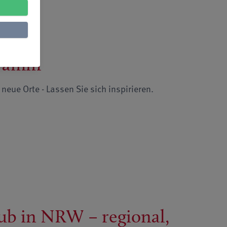
gramm
eue Orte - Lassen Sie sich inspirieren.
ub in NRW – regional,