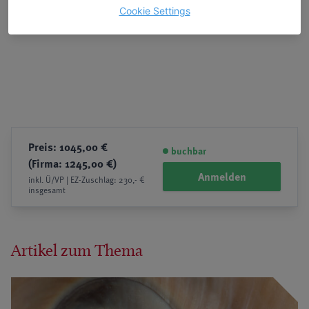
Cookie Settings
Preis: 1045,00 €
buchbar
(Firma: 1245,00 €)
Anmelden
inkl. Ü/VP | EZ-Zuschlag: 230,- €
insgesamt
Artikel zum Thema