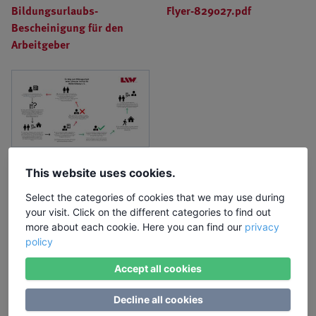
Bildungsurlaubs-
Flyer-829027.pdf
Bescheinigung für den
Arbeitgeber
Schritte zum
This website uses cookies.
Bildungsurlaub
Select the categories of cookies that we may use during
your visit. Click on the different categories to find out
more about each cookie. Here you can find our
privacy
Seminarort / Karte
policy
Accept all cookies
Decline all cookies