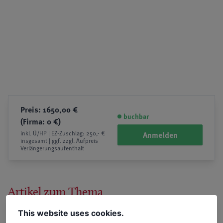
Preis: 1650,00 €
buchbar
(Firma: 0 €)
inkl. Ü/HP | EZ-Zuschlag: 250,- €
Anmelden
insgesamt | ggf. zzgl. Aufpreis
Verlängerungsaufenthalt
Artikel zum Thema
This website uses cookies.