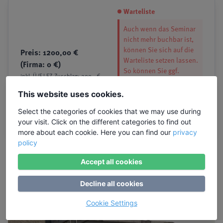
Warteliste
Auch wenn das Seminar
nicht mehr buchbar ist,
können Sie sich auf die
Preis: 1200,00 €
Warteliste setzen lassen.
(Firma: 0 €)
So können Sie ggf.
inkl. Ü/F | EZ-Zuschlag: 200,- €
nachrücken, wenn es zu
insgesamt
Abmeldungen kommt.
This website uses cookies.
Select the categories of cookies that we may use during
Zur Warteliste
your visit. Click on the different categories to find out
more about each cookie. Here you can find our
privacy
policy
Accept all cookies
Artikel zum Thema
Decline all cookies
Cookie Settings