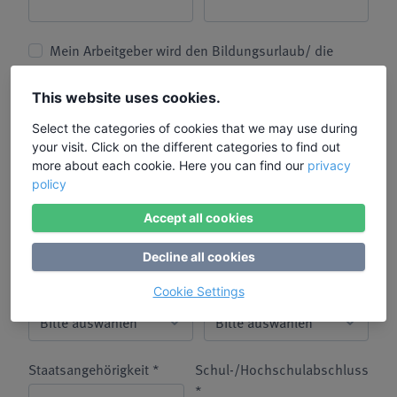
Mein Arbeitgeber wird den Bildungsurlaub/ die
Fortbildung bezahlen
This website uses cookies.
Mein Arbeitgeber hat meiner
Freistellung zu diesem
Select the categories of cookies that we may use during
your visit. Click on the different categories to find out
Bildungsurlaub bereits
more about each cookie. Here you can find our
privacy
zugestimmt. *
policy
Alter *
Status Erwerbstätigkeit *
Accept all cookies
Decline all cookies
Betriebsgröße *
Beschäftigungssektor *
Cookie Settings
Staatsangehörigkeit *
Schul-/Hochschulabschluss
*