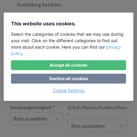
Fortbildung bezahlen
Mein Arbeitgeber hat meiner
This website uses cookies.
Freistellung zu diesem
Bildungsurlaub bereits
Select the categories of cookies that we may use during
zugestimmt. *
your visit. Click on the different categories to find out
more about each cookie. Here you can find our
privacy
Alter *
Status Erwerbstätigkeit *
policy
Accept all cookies
Decline all cookies
Betriebsgröße *
Beschäftigungssektor *
Cookie Settings
Staatsangehörigkeit *
Schul-/Hochschulabschluss
*