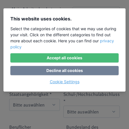
Mein Arbeitgeber hat meiner
Freistellung zu diesem
This website uses cookies.
Bildungsurlaub bereits
Select the categories of cookies that we may use during
zugestimmt. *
your visit. Click on the different categories to find out
more about each cookie. Here you can find our
privacy
Alter *
Status Erwerbstätigkeit *
policy
Accept all cookies
Betriebsgröße *
Beschäftigungssektor *
Decline all cookies
Cookie Settings
Staatsangehörigkeit *
Schul-/Hochschulabschluss
*
Beruflicher
Bundesland des