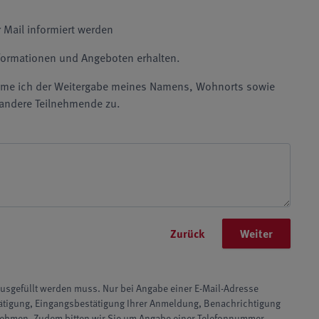
Mail informiert werden
nformationen und Angeboten erhalten.
mme ich der Weitergabe meines Namens, Wohnorts sowie
n andere Teilnehmende zu.
Zurück
Weiter
 ausgefüllt werden muss. Nur bei Angabe einer E-Mail-Adresse
tätigung, Eingangsbestätigung Ihrer Anmeldung, Benachrichtigung
nehmen. Zudem bitten wir Sie um Angabe einer Telefonnummer.