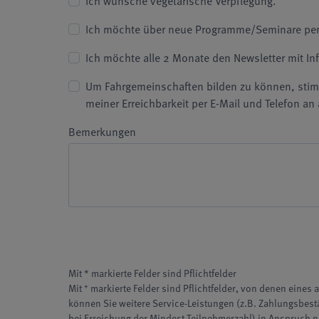
Ich wünsche vegetarische Verpflegung.
Ich möchte über neue Programme/Seminare per 
Ich möchte alle 2 Monate den Newsletter mit I
Um Fahrgemeinschaften bilden zu können, sti
meiner Erreichbarkeit per E-Mail und Telefon a
Bemerkungen
Mit * markierte Felder sind Pflichtfelder
+
Mit
markierte Felder sind Pflichtfelder, von denen eines
können Sie weitere Service-Leistungen (z.B. Zahlungsbes
bei Erreichung der Mindest-Teilnehmerzahl) in Anspruch 