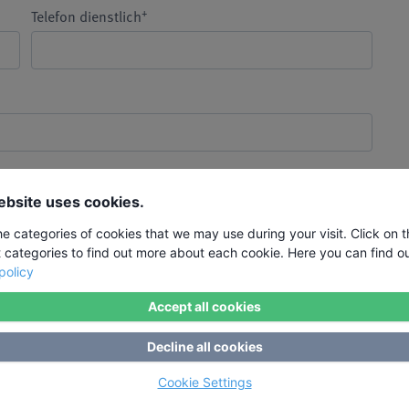
+
Telefon dienstlich
E-Mail 2
ebsite uses cookies.
he categories of cookies that we may use during your visit. Click on 
t categories to find out more about each cookie. Here you can find o
Fortbildung bezahlen
policy
Accept all cookies
Decline all cookies
Status Erwerbstätigkeit *
Cookie Settings