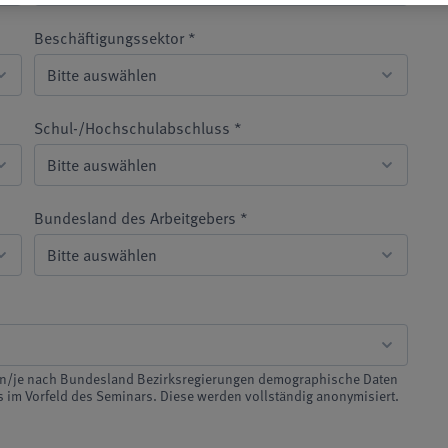
Beschäftigungssektor *
Schul-/Hochschulabschluss *
Bundesland des Arbeitgebers *
n/je nach Bundesland Bezirksregierungen demographische Daten
 im Vorfeld des Seminars. Diese werden vollständig anonymisiert.