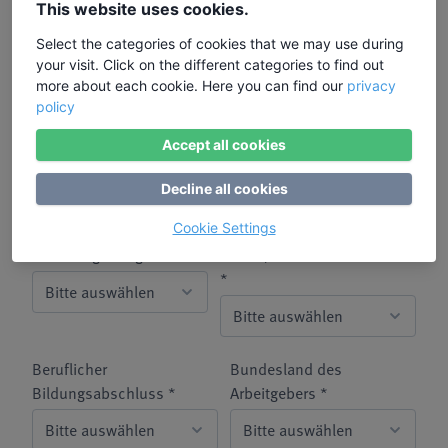
Bildungsurlaub bereits
This website uses cookies.
zugestimmt. *
Select the categories of cookies that we may use during
your visit. Click on the different categories to find out
Alter *
Status Erwerbstätigkeit *
more about each cookie. Here you can find our
privacy
policy
Accept all cookies
Betriebsgröße *
Beschäftigungssektor *
Decline all cookies
Cookie Settings
Staatsangehörigkeit *
Schul-/Hochschulabschluss
*
Beruflicher
Bundesland des
Bildungsabschluss *
Arbeitgebers *