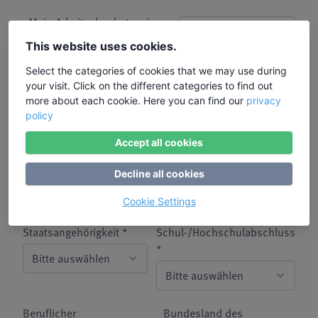
Mein Arbeitgeber hat meiner
Freistellung zu diesem
This website uses cookies.
Bildungsurlaub bereits
Select the categories of cookies that we may use during
zugestimmt. *
your visit. Click on the different categories to find out
more about each cookie. Here you can find our
privacy
Alter *
Status Erwerbstätigkeit *
policy
Accept all cookies
Betriebsgröße *
Beschäftigungssektor *
Decline all cookies
Cookie Settings
Staatsangehörigkeit *
Schul-/Hochschulabschluss
*
Beruflicher
Bundesland des