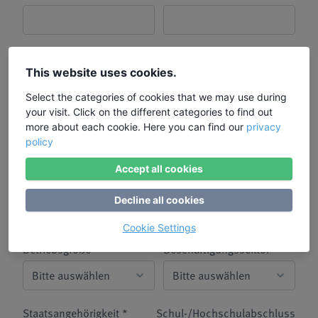
Mein Arbeitgeber wird den Bildungsurlaub/ die
This website uses cookies.
Fortbildung bezahlen
Select the categories of cookies that we may use during
Mein Arbeitgeber hat meiner
your visit. Click on the different categories to find out
Freistellung zu diesem
more about each cookie. Here you can find our
privacy
Bildungsurlaub bereits
policy
zugestimmt. *
Accept all cookies
Alter *
Status Erwerbstätigkeit *
Decline all cookies
Cookie Settings
Betriebsgröße *
Beschäftigungssektor *
Staatsangehörigkeit *
Schul-/Hochschulabschluss