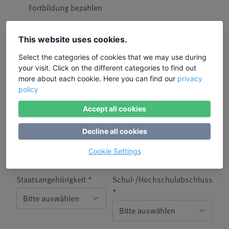
Fortbildung bezahlen
Mein Arbeitgeber hat meiner
This website uses cookies.
Freistellung zu diesem
Bildungsurlaub bereits
Select the categories of cookies that we may use during
zugestimmt. *
your visit. Click on the different categories to find out
more about each cookie. Here you can find our
privacy
Alter *
Status Erwerbstätigkeit *
policy
Accept all cookies
Decline all cookies
Betriebsgröße *
Beschäftigungssektor *
Cookie Settings
Staatsangehörigkeit *
Schul-/Hochschulabschluss
*