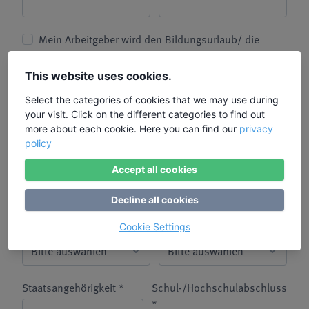
Mein Arbeitgeber wird den Bildungsurlaub/ die
Fortbildung bezahlen
This website uses cookies.
Mein Arbeitgeber hat meiner
Freistellung zu diesem
Select the categories of cookies that we may use during
your visit. Click on the different categories to find out
Bildungsurlaub bereits
more about each cookie. Here you can find our
privacy
zugestimmt. *
policy
Alter *
Status Erwerbstätigkeit *
Accept all cookies
Decline all cookies
Betriebsgröße *
Beschäftigungssektor *
Cookie Settings
Staatsangehörigkeit *
Schul-/Hochschulabschluss
*