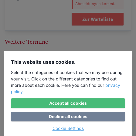
Abmeldungen kommt.
Zur Warteliste
Weitere Termine
25.10.2026 - 30.10.2026
This website uses cookies.
Modellregion Bregenzerwald – zukunftsfähiger
Select the categories of cookies that we may use during
Klima- und Naturschutz in Vorarlberg
your visit. Click on the different categories to find out
more about each cookie. Here you can find our
privacy
Ort: Hittisau, Österreich
policy
870,00 €
Accept all cookies
Zum Seminar
Warteliste
Decline all cookies
Cookie Settings
14.02.2027 - 19.02.2027