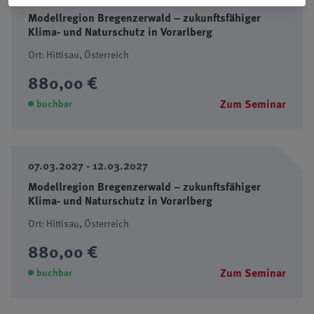
Modellregion Bregenzerwald – zukunftsfähiger
Klima- und Naturschutz in Vorarlberg
Ort: Hittisau, Österreich
880,00 €
Zum Seminar
buchbar
07.03.2027 - 12.03.2027
Modellregion Bregenzerwald – zukunftsfähiger
Klima- und Naturschutz in Vorarlberg
Ort: Hittisau, Österreich
880,00 €
Zum Seminar
buchbar