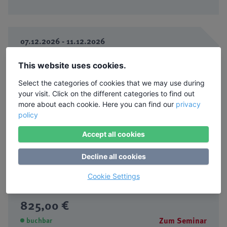
07.12.2026 - 11.12.2026
Stressbewältigung nach Jon Kabat-Zinn
This website uses cookies.
Ort: Kloster Steinfeld, Eifel
Select the categories of cookies that we may use during
845,00 €
your visit. Click on the different categories to find out
more about each cookie. Here you can find our
privacy
Zum Seminar
buchbar
policy
Accept all cookies
15.03.2027 - 19.03.2027
Decline all cookies
Stressbewältigung nach Jon Kabat-Zinn
Cookie Settings
Ort: Einbeck
825,00 €
Zum Seminar
buchbar