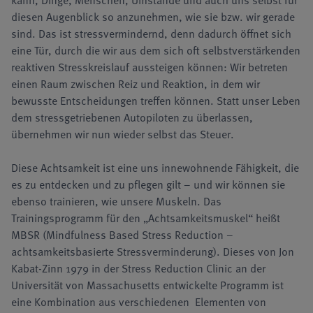
kann, Dinge, Menschen, Umstände und auch uns selbst für
diesen Augenblick so anzunehmen, wie sie bzw. wir gerade
sind. Das ist stressvermindernd, denn dadurch öffnet sich
eine Tür, durch die wir aus dem sich oft selbstverstär­kenden
reaktiven Stresskreislauf aussteigen können: Wir betreten
einen Raum zwischen Reiz und Reaktion, in dem wir
bewusste Entscheidungen treffen können. Statt unser Leben
dem stressgetrie­benen Autopiloten zu überlassen,
übernehmen wir nun wieder selbst das Steuer.
Diese Achtsamkeit ist eine uns innewohnende Fähigkeit, die
es zu entdecken und zu pflegen gilt – und wir können sie
ebenso trainieren, wie unsere Muskeln. Das
Trainingsprogramm für den „Acht­samkeitsmuskel“ heißt
MBSR (Mindfulness Based Stress Reduction –
achtsamkeitsbasierte Stress­verminderung). Dieses von Jon
Kabat-Zinn 1979 in der Stress Reduction Clinic an der
Universität von Massachusetts entwickelte Programm ist
eine Kombination aus verschiedenen Elementen von