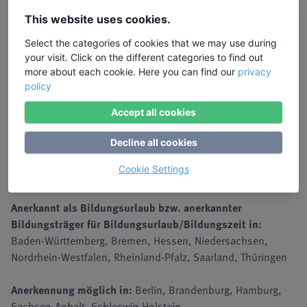
Feedback kompetent geben und annehmen, Texte
This website uses cookies.
überarbeiten und stilistisch verbessern
Erlernen der Feinheiten des Storytellings, u.a. für
Select the categories of cookies that we may use during
your visit. Click on the different categories to find out
passgenaue Ansprache in beruflichen Kontexten
more about each cookie. Here you can find our
privacy
Schreiben und andere kreative Methoden zur
policy
Selbstreflexion und Stressbewältigung kennenlernen
Mehr Klarheit über Genre, Zielgruppe und Stil entwickeln
Accept all cookies
Digitale Werkzeuge und KI im Schreibprozess einsetzen
bspw. für Präsentationen, Fachbeiträge, Kunden-
Decline all cookies
kommunikation oder auch literarische Projekte wie einen
Cookie Settings
Roman
Anerkannt als Bildungsurlaub bzw. anerkannter
Bildungsträger für Bildungsurlaub/Bildungszeit in:
Baden-Württemberg, Bremen, Hessen, Niedersachsen,
Nordrhein-Westfalen, Rheinland-Pfalz, Saarland, Thüringen
Anerkennung möglich in:
Berlin, Brandenburg, Hamburg,
Sachsen-Anhalt, Schleswig-Holstein