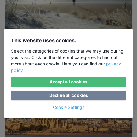
This website uses cookies.
Select the categories of cookies that we may use during
Wo Wind, Winter und Meer den Kopf freipusten
your visit. Click on the different categories to find out
– Die Nordseeinseln
more about each cookie. Here you can find our
privacy
policy
Zum Artikel
Accept all cookies
Decline all cookies
Cookie Settings