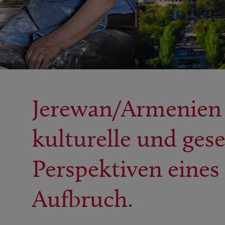
Jerewan/Armenien –
kulturelle und gese
Perspektiven eines
Aufbruch.