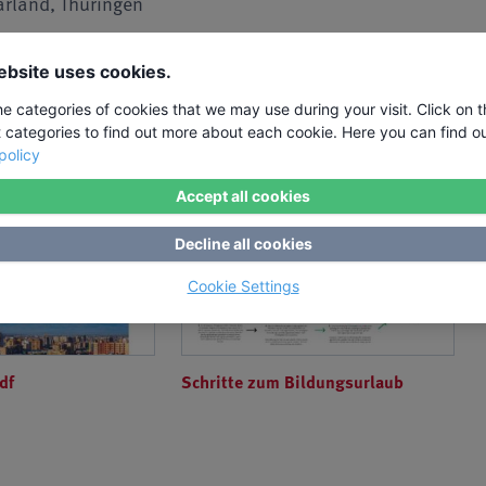
rland, Thüringen
amburg, Hessen, Mecklenburg-Vorpommern,
ebsite uses cookies.
tein
he categories of cookies that we may use during your visit. Click on 
t categories to find out more about each cookie. Here you can find o
nte
policy
Accept all cookies
Decline all cookies
Cookie Settings
df
Schritte zum Bildungsurlaub