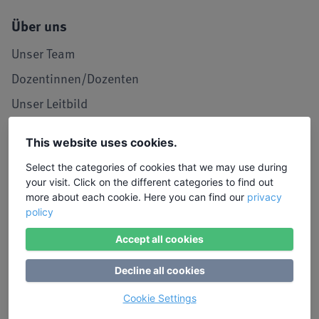
Über uns
Unser Team
Dozentinnen/Dozenten
Unser Leitbild
Seminarraum in Köln
This website uses cookies.
LIW in den Medien
Select the categories of cookies that we may use during
Jobs und Karriere
your visit. Click on the different categories to find out
more about each cookie. Here you can find our
privacy
Referenzen / Kooperationen
policy
Service
Accept all cookies
Kontakt, Lob und Kritik
Decline all cookies
Stimmen von Teilnehmenden
Cookie Settings
Anmeldung