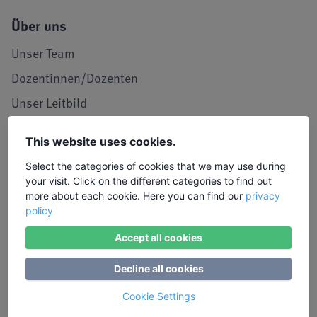
Über uns
Unser Team
Dozentinnen/Dozenten
Unser Leitbild
Seminarraum in Köln
This website uses cookies.
LIW in den Medien
Select the categories of cookies that we may use during
Jobs und Karriere
your visit. Click on the different categories to find out
more about each cookie. Here you can find our
privacy
Referenzen / Kooperationen
policy
Service
Accept all cookies
Kontakt, Lob und Kritik
Decline all cookies
Stimmen von Teilnehmenden
Cookie Settings
Anmeldung