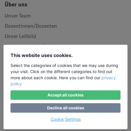
Über uns
Unser Team
Dozentinnen/Dozenten
Unser Leitbild
Seminarraum in Köln
This website uses cookies.
LIW in den Medien
Jobs und Karriere
Select the categories of cookies that we may use during
your visit. Click on the different categories to find out
Referenzen / Kooperationen
more about each cookie. Here you can find our
privacy
policy
Service
Accept all cookies
Kontakt, Lob und Kritik
Decline all cookies
Stimmen von Teilnehmenden
Cookie Settings
Anmeldung