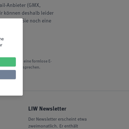
ail-Anbieter (GMX,
ir können deshalb leider
oll, dass Sie noch eine
the
ur
igung durch eine formlose E-
ten ist, widersprechen.
LIW Newsletter
Der Newsletter erscheint etwa
zweimonatlich. Er enthält