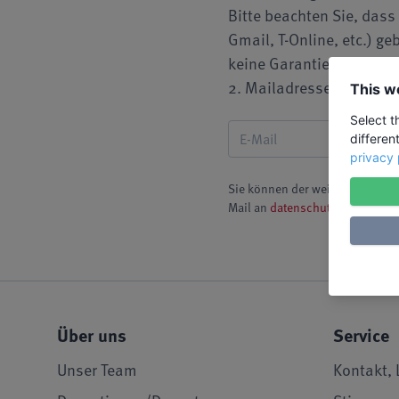
Bitte beachten Sie, dass
Gmail, T-Online, etc.) g
keine Garantie übernehme
2. Mailadresse hinterleg
This w
Select t
differen
privacy 
Sie können der weiteren Speich
Mail an
datenschutz@liw-ev.de
Über uns
Service
Unser Team
Kontakt, 