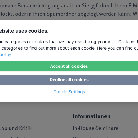
 unsere Benachrichtigungsmail an Sie ggf. durch Ihren E-M
eblockt, oder in Ihren Spamordner abgelegt werden kann. W
n, dass unsere Mail Sie 100%ig erreicht. Ggf. ist es sinnv
en.
ebsite uses cookies.
he categories of cookies that we may use during your visit. Click on 
t categories to find out more about each cookie. Here you can find o
policy
erung Ihrer E-Mail-Adresse zum Zwecke der Zusendung der Seminarbenacht
Accept all cookies
oder durch einen Link, der in jeder Seminarbenachrichtigungsemail enthal
Decline all cookies
Cookie Settings
Informationen
Lob und Kritik
In-House-Seminare