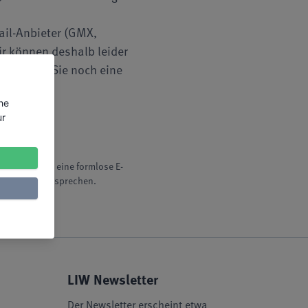
ail-Anbieter (GMX,
ir können deshalb leider
oll, dass Sie noch eine
the
ur
igung durch eine formlose E-
ten ist, widersprechen.
LIW Newsletter
Der Newsletter erscheint etwa