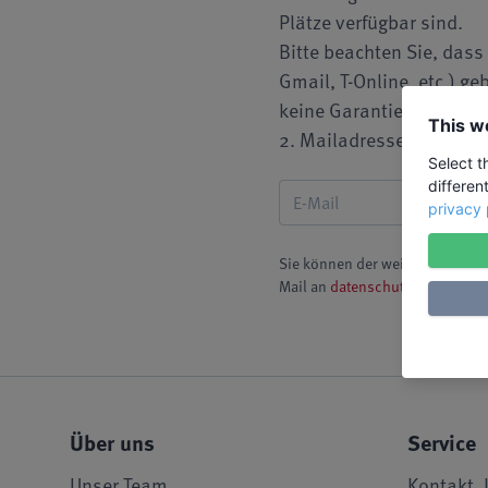
Plätze verfügbar sind.
Bitte beachten Sie, dass
Gmail, T-Online, etc.) g
keine Garantie übernehme
This w
2. Mailadresse hinterleg
Select t
differen
privacy 
Sie können der weiteren Speich
Mail an
datenschutz@liw-ev.de
Über uns
Service
Unser Team
Kontakt, 