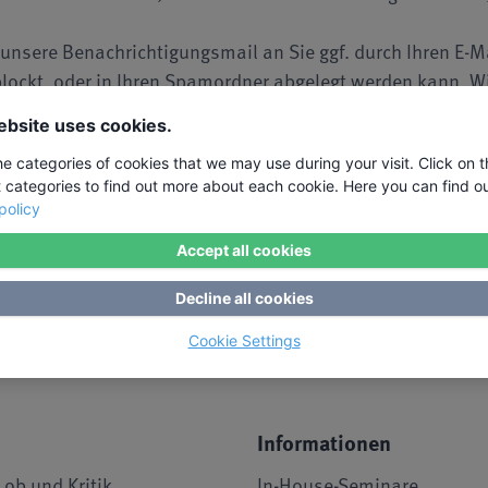
 unsere Benachrichtigungsmail an Sie ggf. durch Ihren E-M
eblockt, oder in Ihren Spamordner abgelegt werden kann. W
n, dass unsere Mail Sie 100%ig erreicht. Ggf. ist es sinnv
ebsite uses cookies.
en.
he categories of cookies that we may use during your visit. Click on 
t categories to find out more about each cookie. Here you can find o
policy
Accept all cookies
erung Ihrer E-Mail-Adresse zum Zwecke der Zusendung der Seminarbenacht
oder durch einen Link, der in jeder Seminarbenachrichtigungsemail enthal
Decline all cookies
Cookie Settings
Informationen
Lob und Kritik
In-House-Seminare