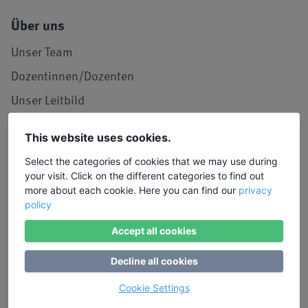
Über uns
Unser Team
Dozentinnen/Dozenten
Unser Leitbild
Seminarraum in Köln
This website uses cookies.
LIW in den Medien
Select the categories of cookies that we may use during
Jobs und Karriere
your visit. Click on the different categories to find out
more about each cookie. Here you can find our
privacy
Referenzen / Kooperationen
policy
Service
Accept all cookies
Kontakt, Lob und Kritik
Decline all cookies
Stimmen von Teilnehmenden
Cookie Settings
Anmeldung