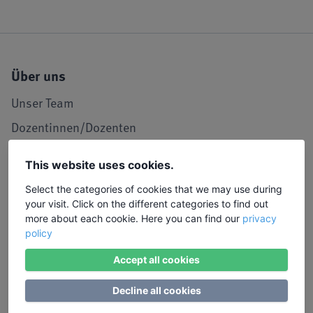
Über uns
Unser Team
Dozentinnen/Dozenten
Unser Leitbild
This website uses cookies.
Seminarraum in Köln
Select the categories of cookies that we may use during
LIW in den Medien
your visit. Click on the different categories to find out
more about each cookie. Here you can find our
privacy
Jobs und Karriere
policy
Referenzen / Kooperationen
Accept all cookies
Service
Decline all cookies
Kontakt, Lob und Kritik