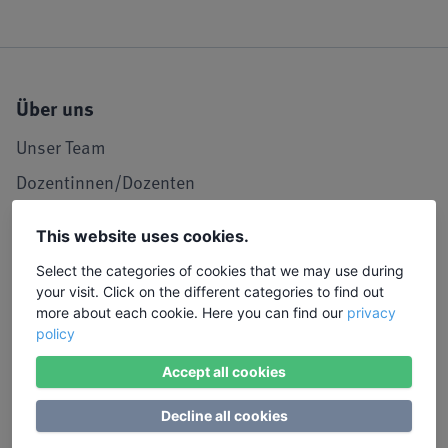
Über uns
Unser Team
Dozentinnen/Dozenten
Unser Leitbild
This website uses cookies.
Seminarraum in Köln
Select the categories of cookies that we may use during
LIW in den Medien
your visit. Click on the different categories to find out
more about each cookie. Here you can find our
privacy
Jobs und Karriere
policy
Referenzen / Kooperationen
Accept all cookies
Service
Decline all cookies
Kontakt, Lob und Kritik