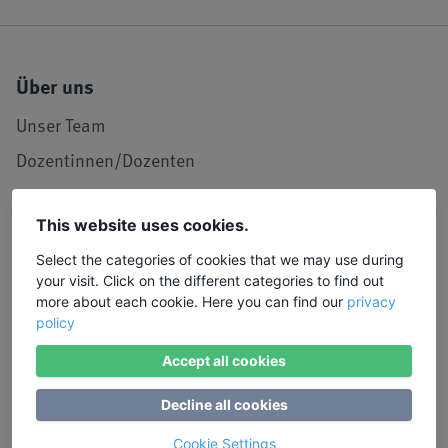
Über uns
Unser Team
Dozentinnen/Dozenten
Unser Leitbild
This website uses cookies.
Seminarraum in Köln
Select the categories of cookies that we may use during
LIW in den Medien
your visit. Click on the different categories to find out
Jobs und Karriere
more about each cookie. Here you can find our
privacy
policy
Referenzen / Kooperationen
Accept all cookies
Service
Decline all cookies
Kontakt, Lob und Kritik
Cookie Settings