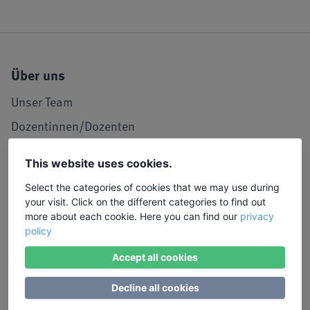
Über uns
Unser Team
Dozentinnen/Dozenten
Unser Leitbild
This website uses cookies.
Seminarraum in Köln
Select the categories of cookies that we may use during
LIW in den Medien
your visit. Click on the different categories to find out
more about each cookie. Here you can find our
privacy
Jobs und Karriere
policy
Referenzen / Kooperationen
Accept all cookies
Service
Decline all cookies
Kontakt, Lob und Kritik