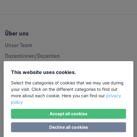
Über uns
Unser Team
Dozentinnen/Dozenten
Unser Leitbild
This website uses cookies.
Seminarraum in Köln
Select the categories of cookies that we may use during
LIW in den Medien
your visit. Click on the different categories to find out
more about each cookie. Here you can find our
privacy
Jobs und Karriere
policy
Referenzen / Kooperationen
Accept all cookies
Service
Decline all cookies
Kontakt, Lob und Kritik