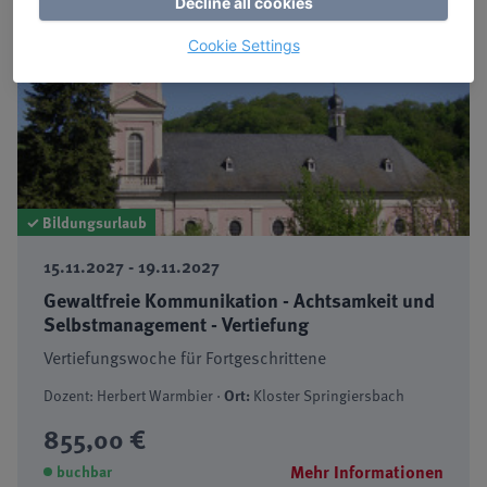
Decline all cookies
Cookie Settings
✓ Bildungsurlaub
15.11.2027 - 19.11.2027
Gewaltfreie Kommunikation - Achtsamkeit und
Selbstmanagement - Vertiefung
Vertiefungswoche für Fortgeschrittene
Dozent: Herbert Warmbier ·
Ort:
Kloster Springiersbach
855,00 €
Mehr Informationen
buchbar