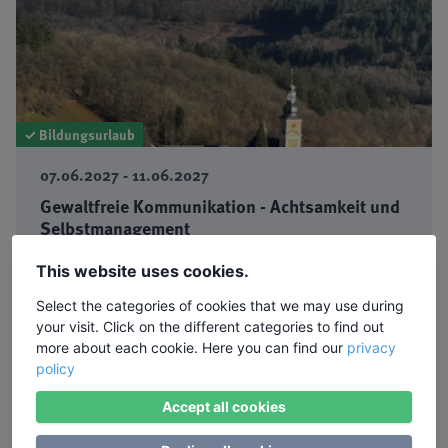
✓ Bildungsurlaub
07.06.2027 - 11.06.2027
Gewaltfreie Kommunikation - Achtsamkeit und
Selbstmanagement
Dozent: Herbert Warmbier ·
Ort:
Kloster Springiersbach
This website uses cookies.
855,00 €
Select the categories of cookies that we may use during
Mehr Informationen
buchbar
your visit. Click on the different categories to find out
more about each cookie. Here you can find our
privacy
policy
Accept all cookies