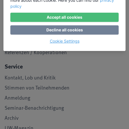
more about each cookie. Here you can find our
privacy
Dozentinnen/Dozenten
policy
Unser Leitbild
Accept all cookies
Seminarraum in Köln
Decline all cookies
LIW in den Medien
Jobs und Karriere
Cookie Settings
Referenzen / Kooperationen
Service
Kontakt, Lob und Kritik
Stimmen von Teilnehmenden
Anmeldung
Seminar-Benachrichtigung
Archiv
LIW-Magazin