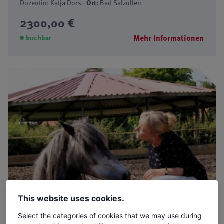
Dozentin: Katja Dors ·
Ort:
Bad Salzuflen
2300,00 €
Mehr Informationen
buchbar
This website uses cookies.
✓ Bildungsurlaub
Select the categories of cookies that we may use during
10.05.2027 - 14.05.2027