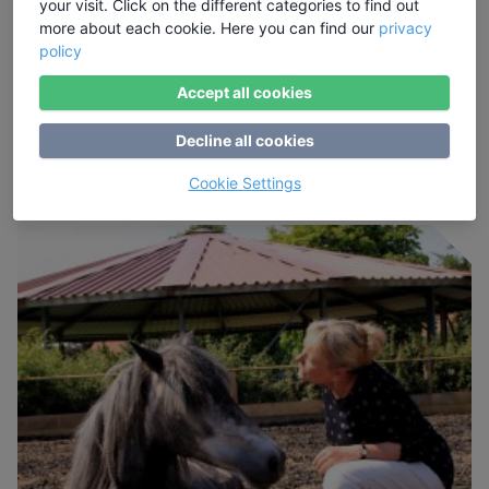
your visit. Click on the different categories to find out
Klares, achtsames und authentisches
more about each cookie. Here you can find our
privacy
Miteinander im Beruf - ein Seminar mit Pferden
policy
Dozentin: Katja Dors ·
Ort:
Bad Salzuflen
Accept all cookies
965,00 €
Decline all cookies
Mehr Informationen
buchbar
Cookie Settings