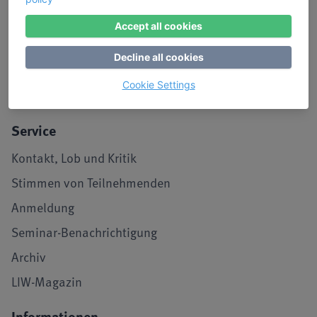
Seminarraum in Köln
Accept all cookies
LIW in den Medien
Decline all cookies
Jobs und Karriere
Cookie Settings
Referenzen / Kooperationen
Service
Kontakt, Lob und Kritik
Stimmen von Teilnehmenden
Anmeldung
Seminar-Benachrichtigung
Archiv
LIW-Magazin
Informationen