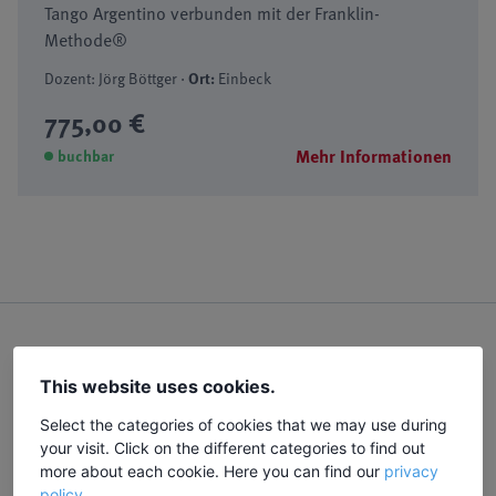
Tango Argentino verbunden mit der Franklin-
Methode®
Dozent: Jörg Böttger ·
Ort:
Einbeck
775,00 €
Mehr Informationen
buchbar
Über uns
This website uses cookies.
Unser Team
Select the categories of cookies that we may use during
Dozentinnen/Dozenten
your visit. Click on the different categories to find out
more about each cookie. Here you can find our
privacy
Unser Leitbild
policy