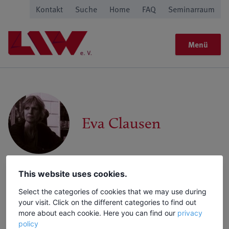
Kontakt
Suche
Home
FAQ
Seminarraum
Menü
Eva Clausen
Eva Clausen, Jahrg. 1961, Journalistin und Kunsthistorikerin,
This website uses cookies.
lebt bereits seit 1980 in Rom. Für die Bundeszentrale für
Select the categories of cookies that we may use during
politische Bildung erstellt sie werktäglich mit Kollegen aus
your visit. Click on the different categories to find out
aller Welt eine europäische Presseschau. Sie setzt sich für
more about each cookie. Here you can find our
privacy
einen nachhaltigen Rom-Tourismus ein und möchte ihre
policy