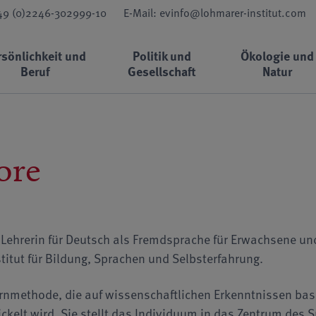
+49 (0)2246-302999-10
E-Mail: evinfo@lohmarer-institut.com
rsönlichkeit und
Politik und
Ökologie und
Beruf
Gesellschaft
Natur
ore
 Lehrerin für Deutsch als Fremdsprache für Erwachsene und 
titut für Bildung, Sprachen und Selbsterfahrung.
rnmethode, die auf wissenschaftlichen Erkenntnissen basi
ickelt wird. Sie stellt das Individuum in das Zentrum des 