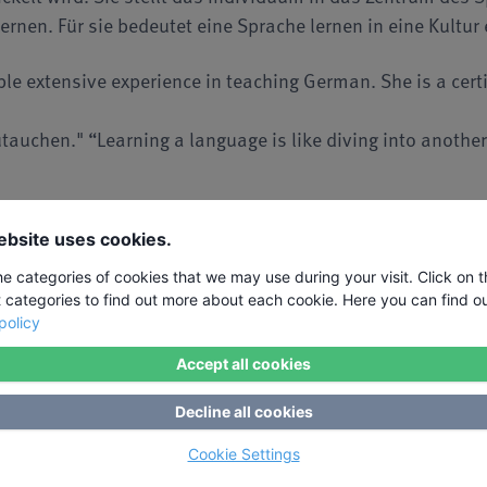
rnen. Für sie bedeutet eine Sprache lernen in eine Kultur
le extensive experience in teaching German. She is a cert
tauchen." “Learning a language is like diving into another
ub
ebsite uses cookies.
26.10.2026 - 30.10.2026
Deutsche Woche mit der PDL-Methode
he categories of cookies that we may use during your visit. Click on 
t categories to find out more about each cookie. Here you can find o
A completely different way to learn German!
policy
Dozentin: Ulrike Amoore ·
Ort:
Berlin
Accept all cookies
Decline all cookies
560,00 €
Cookie Settings
buchbar