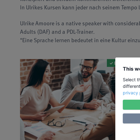
In Ulrikes Kursen kann jeder nach seinem Tempo le
Ulrike Amoore is a native speaker with considerab
Adults (DAF) and a PDL-Trainer.
"Eine Sprache lernen bedeutet in eine Kultur einzu
✓ Bildungsurla
This w
Select t
differen
privacy 