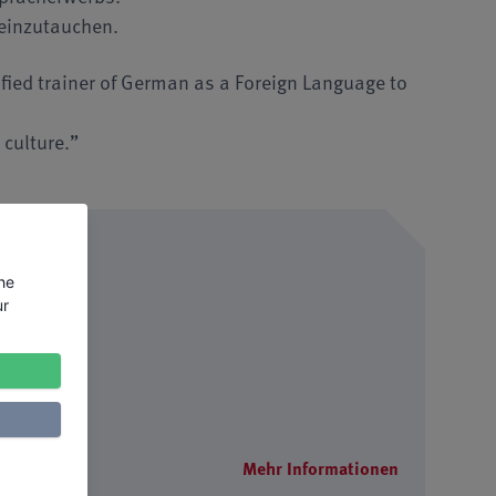
 einzutauchen.
ified trainer of German as a Foreign Language to
 culture.”
the
ur
Mehr Informationen